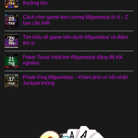
thưởng lớn
Th9
Cách chơi game kim cương 68gamebai từ A – Z
29
bạn cần biết
Th8
Tìm hiểu về game trên dưới 68gamebai và điểm
25
thú vị
Th8
Poker Texas Hold’em 68gamebai đáng để trải
21
nghiệm
Th8
Pirate King 68gamebai – Khám phá cơ hội nhận
17
Jackpot khủng
Th8