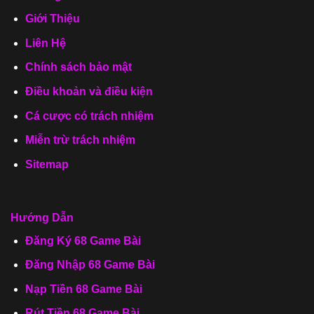
Giới Thiệu
Liên Hệ
Chính sách bảo mật
Điều khoản và điều kiện
Cá cược có trách nhiệm
Miễn trừ trách nhiệm
Sitemap
Hướng Dẫn
Đăng Ký 68 Game Bài
Đăng Nhập 68 Game Bài
Nạp Tiền 68 Game Bài
Rút Tiền 68 Game Bài