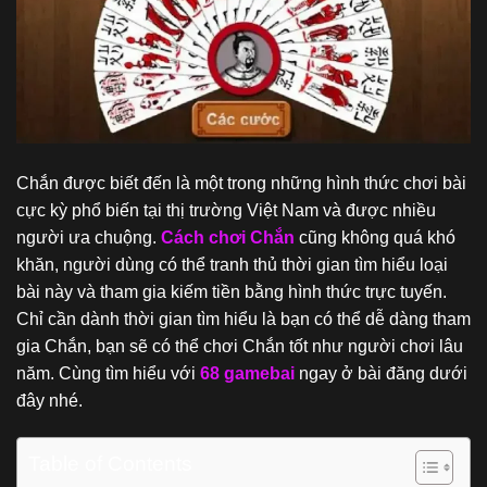
Chắn được biết đến là một trong những hình thức chơi bài
cực kỳ phổ biến tại thị trường Việt Nam và được nhiều
người ưa chuộng.
Cách chơi Chắn
cũng không quá khó
khăn, người dùng có thể tranh thủ thời gian tìm hiểu loại
bài này và tham gia kiếm tiền bằng hình thức trực tuyến.
Chỉ cần dành thời gian tìm hiểu là bạn có thể dễ dàng tham
gia Chắn, bạn sẽ có thể chơi Chắn tốt như người chơi lâu
năm. Cùng tìm hiểu với
68 gamebai
ngay ở bài đăng dưới
đây nhé.
Table of Contents