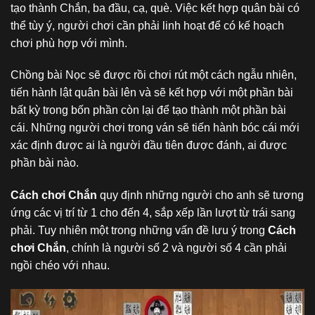
tạo thành Chắn, ba đầu, cạ, què. Việc kết hợp quân bài có
thể tùy ý, người chơi cần phải linh hoạt để có kế hoạch
chơi phù hợp với mình.
Chồng bài Nọc sẽ được rồi chơi rút một cách ngẫu nhiên,
tiến hành lật quân bài lên và sẽ kết hợp với một phần bài
bất kỳ trong bốn phần còn lại để tạo thành một phần bài
cái. Những người chơi trong ván sẽ tiến hành bóc cái mới
xác định được ai là người đầu tiên được đánh, ai được
phần bài nào.
Cách chơi Chắn
quy định những người cho anh sẽ tương
ứng các vị trí từ 1 cho đến 4, sắp xếp lần lượt từ trái sang
phải. Tuy nhiên một trong những vấn đề lưu ý trong
Cách
chơi Chắn
, chính là người số 2 và người số 4 cần phải
ngồi chéo với nhau.