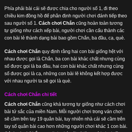
Phía phải bài cái sẽ được chia cho người số 1, đi theo
chiều kim đồng hồ để phân định người chơi đánh tiếp theo
sau người số 1.
Cách chơi Chắn
cũng hoàn toàn tương
tự giống như cách xếp bài, người chơi cần cấu thành các
con bài lẻ thành dạng bài bao gồm Chắn, ba đầu, cạ, què.
Cách chơi Chắn
quy định rằng hai con bài giống hệt với
nhau được gọi là Chắn, ba con bài khác chất nhưng cùng
số được gọi là ba đầu, hai con bài khác chất nhưng cùng
số được gọi là cạ, những con bài lẽ không kết hợp được
với nhau người ta sẽ gọi là què.
Cách chơi Chắn chi tiết
Cách chơi Chắn
cũng khá tương tự giống như cách chơi
bài tứ sắc của miền Nam. Mỗi người chơi trong ván chơi
sẽ cầm trên tay 19 quân bài, tuy nhiên nhà cái sẽ cầm trên
tay số quân bài cao hơn những người chơi khác 1 con bài.