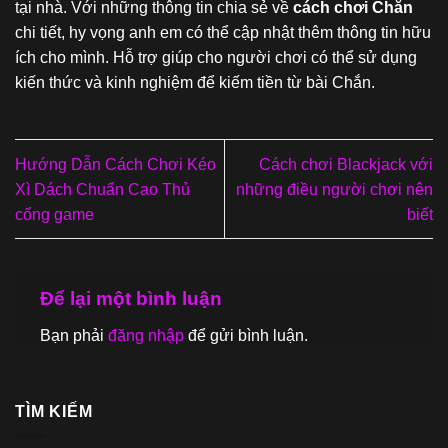
tại nhà. Với những thông tin chia sẻ về
cách chơi Chắn
chi tiết, hy vọng anh em có thể cập nhật thêm thông tin hữu
ích cho mình. Hỗ trợ giúp cho người chơi có thể sử dụng
kiến thức và kinh nghiệm để kiếm tiền từ bài Chắn.
Hướng Dẫn Cách Chơi Kéo
Cách chơi Blackjack với
Xì Dách Chuẩn Cao Thủ
những điều người chơi nên
cổng game
biết
Để lại một bình luận
Bạn phải
đăng nhập
để gửi bình luận.
TÌM KIẾM