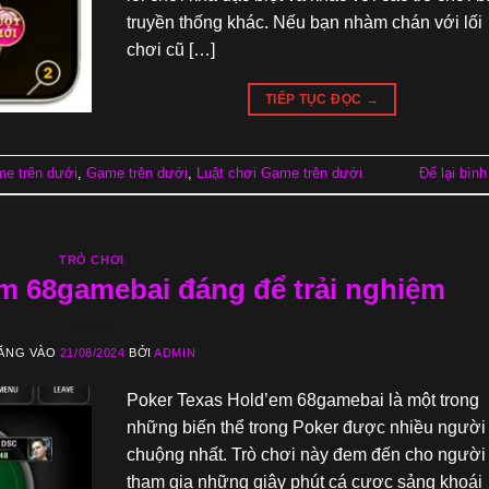
truyền thống khác. Nếu bạn nhàm chán với lối
chơi cũ […]
TIẾP TỤC ĐỌC
→
e trên dưới
,
Game trên dưới
,
Luật chơi Game trên dưới
Để lại bình
TRÒ CHƠI
m 68gamebai đáng để trải nghiệm
ĂNG VÀO
21/08/2024
BỞI
ADMIN
Poker Texas Hold’em 68gamebai là một trong
những biến thể trong Poker được nhiều người
chuộng nhất. Trò chơi này đem đến cho người
tham gia những giây phút cá cược sảng khoái