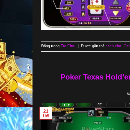
Đăng trong
Trò Chơi
|
Được gắn thẻ
cách chơi Gam
Poker Texas Hold’e
Đ
21
Th8