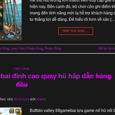
mẻ thu hút lượng lớn thành viên truy cập giải tr
hiện nay. Bên cạnh đó, trò chơi còn ghi điểm k
mang đến tính năng mới lạ hỗ trợ khách hàng 
tư thắng lợi dễ dàng. Để hiểu rõ hơn về sản […
TIẾP TỤC ĐỌC
→
te King
,
mẹo chơi Pirate King
,
Pirate King
Để lại bình
TRÒ CHƠI
ebai đỉnh cao quay hũ hấp dẫn hàng
đầu
ĂNG VÀO
05/08/2024
BỞI
ADMIN
Buffalo valley 68gamebai tựa game nổ hũ nổi 