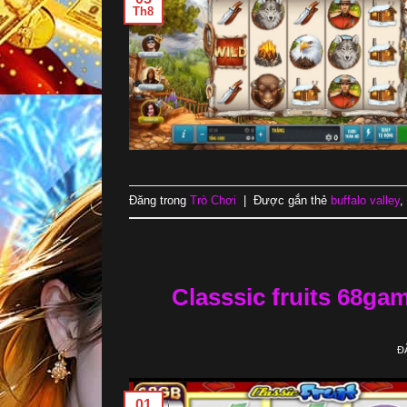
Th8
Đăng trong
Trò Chơi
|
Được gắn thẻ
buffalo valley
,
Classsic fruits 68g
Đ
01