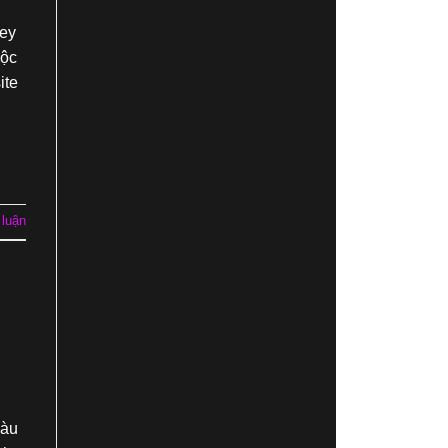
ley
uộc
ite
 luận
màu