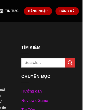
TIN TỨC
ĐĂNG NHẬP
ĐĂNG KÝ
TÌM KIẾM
CHUYÊN MỤC
g
một
Hướng dẫn
n
Reviews Game
tài
 tín
Tin Tức