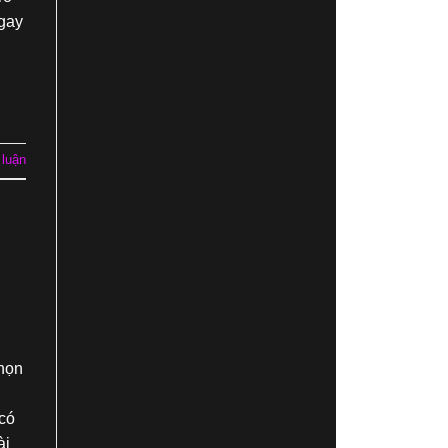
gay
 luận
họn
 có
ài