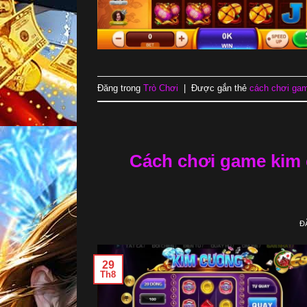
Đăng trong
Trò Chơi
|
Được gắn thẻ
cách chơi gam
Cách chơi game kim 
Đ
29
Th8