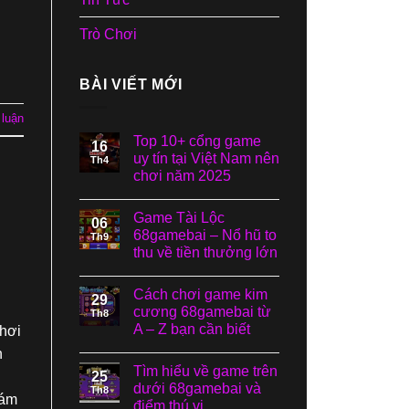
Trò Chơi
BÀI VIẾT MỚI
 luận
Top 10+ cổng game
16
uy tín tại Việt Nam nên
Th4
chơi năm 2025
Game Tài Lộc
06
68gamebai – Nổ hũ to
Th9
thu về tiền thưởng lớn
Cách chơi game kim
29
cương 68gamebai từ
Th8
A – Z bạn cần biết
hơi
h
Tìm hiểu về game trên
25
dưới 68gamebai và
Th8
hám
điểm thú vị