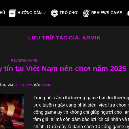
HỦ
HƯỚNG DẪN
TRÒ CHƠI
REVIEWS GAME
LƯU TRỮ TÁC GIẢ:
ADMIN
REVIEWS GAME
 tín tại Việt Nam nên chơi năm 2025
ĂNG VÀO
16/04/2025
BỞI
ADMIN
Trong bối cảnh thị trường game bài đổi thưởn
trực tuyến ngày càng phát triển, việc lựa chọn 
cổng game uy tín không chỉ giúp người chơi a
tâm giải trí mà còn đảm bảo lợi ích cá nhân và 
chính. Dưới đây là danh sách 10 cổng game uy