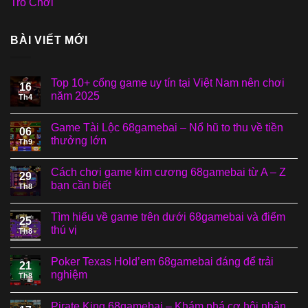
Trò Chơi
BÀI VIẾT MỚI
Top 10+ cổng game uy tín tại Việt Nam nên chơi
16
năm 2025
Th4
Game Tài Lộc 68gamebai – Nổ hũ to thu về tiền
06
thưởng lớn
Th9
Cách chơi game kim cương 68gamebai từ A – Z
29
bạn cần biết
Th8
Tìm hiểu về game trên dưới 68gamebai và điểm
25
thú vị
Th8
Poker Texas Hold’em 68gamebai đáng để trải
21
nghiệm
Th8
Pirate King 68gamebai – Khám phá cơ hội nhận