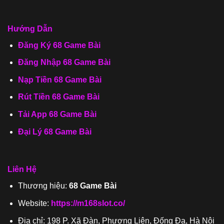
Hướng Dẫn
Đăng Ký 68 Game Bài
Đăng Nhập 68 Game Bài
Nạp Tiền 68 Game Bài
Rút Tiền 68 Game Bài
Tải App 68 Game Bài
Đại Lý 68 Game Bài
Liên Hệ
Thương hiệu:
68 Game Bài
Website:
https://m168slot.co/
Địa chỉ: 198 P. Xã Đàn, Phương Liên, Đống Đa, Hà Nội