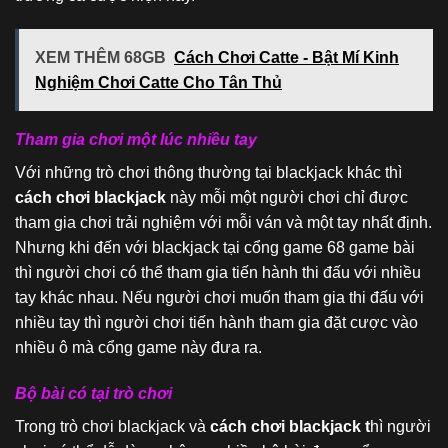
XEM THÊM 68GB
Cách Chơi Catte - Bật Mí Kinh
Nghiệm Chơi Catte Cho Tân Thủ
Tham gia chơi một lúc nhiều tay
Với những trò chơi thông thường tại blackjack khác thì
cách chơi blackjack
này mỗi một người chơi chỉ được
tham gia chơi trải nghiệm với mỗi ván và một tay nhất định.
Nhưng khi đến với blackjack tại cổng game 68 game bài
thì người chơi có thể tham gia tiến hành thi đấu với nhiều
tay khác nhau. Nếu người chơi muốn tham gia thi đấu với
nhiều tay thì người chơi tiến hành tham gia đặt cược vào
nhiều ô mà cổng game này đưa ra.
Bộ bài có tại trò chơi
Trong trò chơi blackjack và
cách chơi blackjack t
hì người