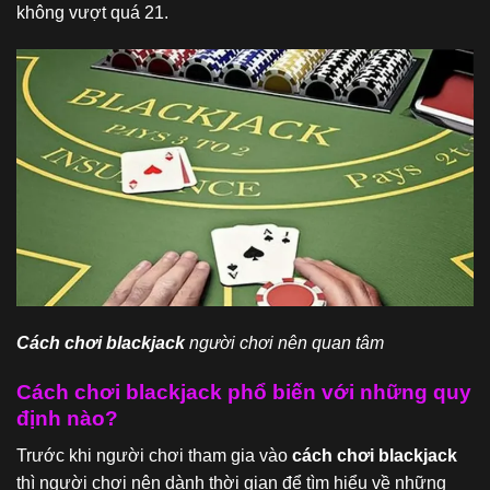
không vượt quá 21.
Cách chơi blackjack
người chơi nên quan tâm
Cách chơi blackjack phổ biến với những quy
định nào?
Trước khi người chơi tham gia vào
cách chơi blackjack
thì người chơi nên dành thời gian để tìm hiểu về những