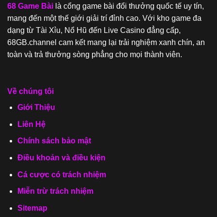
68 Game Bài
là cổng game bài đổi thưởng quốc tế uy tín,
mang đến một thế giới giải trí đỉnh cao. Với kho game đa
dạng từ Tài Xỉu, Nổ Hũ đến Live Casino đẳng cấp,
68GB.channel cam kết mang lại trải nghiệm xanh chín, an
toàn và trả thưởng sòng phẳng cho mọi thành viên.
Về chúng tôi
Giới Thiệu
Liên Hệ
Chính sách bảo mật
Điều khoản và điều kiện
Cá cược có trách nhiệm
Miễn trừ trách nhiệm
Sitemap