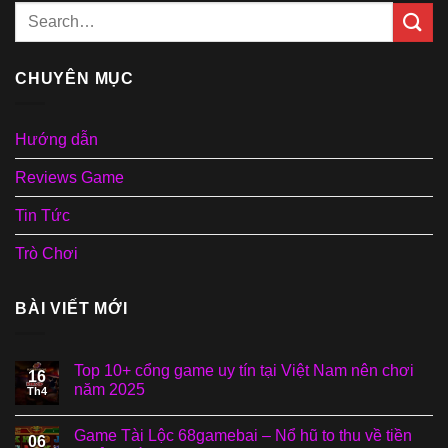
CHUYÊN MỤC
Hướng dẫn
Reviews Game
Tin Tức
Trò Chơi
BÀI VIẾT MỚI
Top 10+ cổng game uy tín tại Việt Nam nên chơi
16
năm 2025
Th4
Game Tài Lộc 68gamebai – Nổ hũ to thu về tiền
06