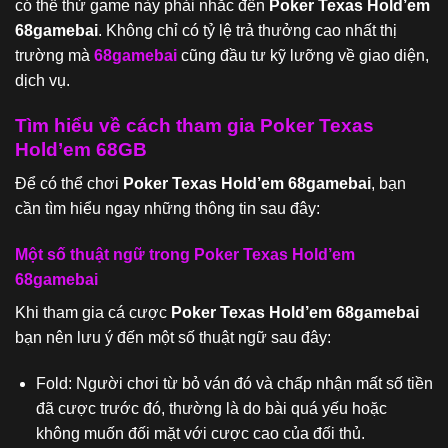
có thể thử game này phải nhắc đến
Poker Texas Hold’em
68gamebai
. Không chỉ có tỷ lệ trả thưởng cao nhất thị
trường mà
68gamebai
cũng đầu tư kỹ lưỡng về giao diện,
dịch vụ.
Tìm hiểu về cách tham gia Poker Texas
Hold’em 68GB
Để có thể chơi
Poker Texas Hold’em 68gamebai
, bạn
cần tìm hiểu ngay những thông tin sau đây:
Một số thuật ngữ trong Poker Texas Hold’em
68gamebai
Khi tham gia cá cược
Poker Texas Hold’em 68gamebai
bạn nên lưu ý đến một số thuật ngữ sau đây:
Fold: Người chơi từ bỏ ván đó và chấp nhận mất số tiền
đã cược trước đó, thường là do bài quá yếu hoặc
không muốn đối mặt với cược cao của đối thủ.