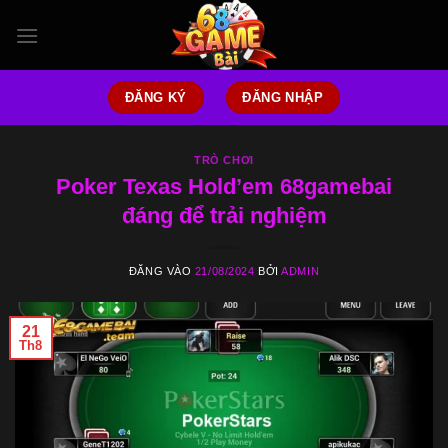
Bỏ
qua
nội
dung
ĐĂNG KÝ
ĐĂNG NHẬP
TRÒ CHƠI
Poker Texas Hold’em 68gamebai
đáng để trải nghiệm
ĐĂNG VÀO
21/08/2024
BỞI
ADMIN
21
Th8