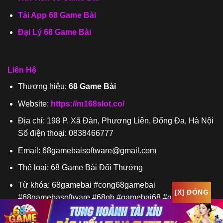
Tải App 68 Game Bài
Đại Lý 68 Game Bài
Liên Hệ
Thương hiệu:
68 Game Bài
Website:
https://m168slot.co/
Địa chỉ: 198 P. Xã Đàn, Phương Liên, Đống Đa, Hà Nội
Số điện thoại: 0838466777
Email:
68gamebaisoftware@gmail.com
Thể loại: 68 Game Bài Đổi Thưởng
Từ khóa: 68gamebai #cong68gamebai
[X] ĐÓNG
#68gamebasoftware #68gb #gamebai68 #gamebai