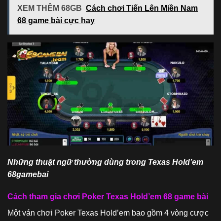
XEM THÊM 68GB
Cách chơi Tiến Lên Miền Nam
68 game bài cực hay
Những thuật ngữ thường dùng trong Texas Hold’em
68gamebai
Cách tham gia chơi Poker Texas Hold’em 68 game bài
Một ván chơi Poker Texas Hold’em bao gồm 4 vòng cược