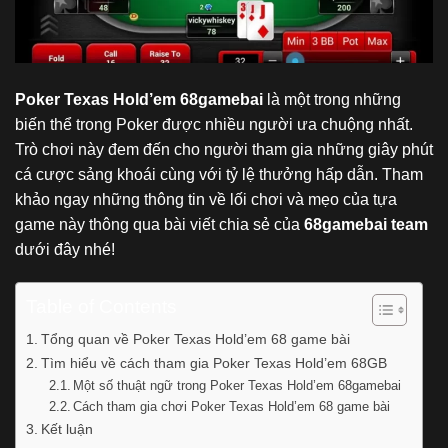
Poker Texas Hold’em 68gamebai
là một trong những
biến thể trong Poker được nhiều người ưa chuộng nhất.
Trò chơi này đem đến cho người tham gia những giây phút
cá cược sảng khoái cùng với tỷ lệ thưởng hấp dẫn. Tham
khảo ngay những thông tin về lối chơi và mẹo của tựa
game này thông qua bài viết chia sẻ của
68gamebai team
dưới đây nhé!
Table of Contents
Tổng quan về Poker Texas Hold’em 68 game bài
Tìm hiểu về cách tham gia Poker Texas Hold’em 68GB
Một số thuật ngữ trong Poker Texas Hold’em 68gamebai
Cách tham gia chơi Poker Texas Hold’em 68 game bài
Kết luận