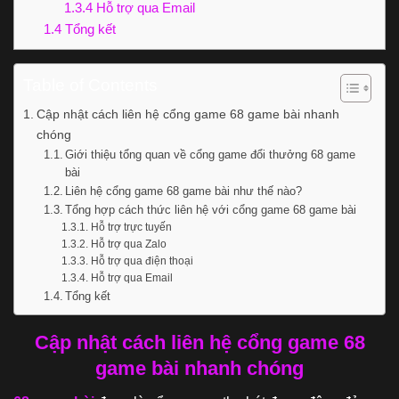
1.3.4
Hỗ trợ qua Email
1.4
Tổng kết
Table of Contents
Cập nhật cách liên hệ cổng game 68 game bài nhanh
chóng
Giới thiệu tổng quan về cổng game đổi thưởng 68 game
bài
Liên hệ cổng game 68 game bài như thế nào?
Tổng hợp cách thức liên hệ với cổng game 68 game bài
Hỗ trợ trực tuyến
Hỗ trợ qua Zalo
Hỗ trợ qua điện thoại
Hỗ trợ qua Email
Tổng kết
Cập nhật cách liên hệ cổng game 68
game bài nhanh chóng