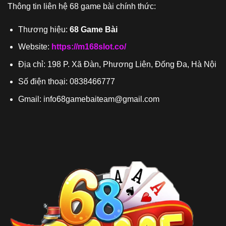
Thông tin liên hệ 68 game bài chính thức:
Thương hiệu:
68 Game Bài
Website:
https://m168slot.co/
Địa chỉ: 198 P. Xã Đàn, Phương Liên, Đống Đa, Hà Nội
Số điện thoại: 0838466777
Gmail:
info68gamebaiteam@gmail.com