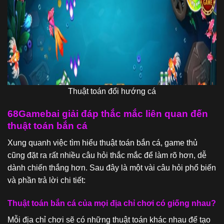
Thuật toán đổi hướng cá
68Gamebai giải đáp thắc mắc liên quan đến
thuật toán bắn cá
Xung quanh việc tìm hiểu thuật toán bắn cá, game thủ
cũng đặt ra rất nhiều câu hỏi thắc mắc để làm rõ hơn, dễ
dành chiến thắng hơn. Sau đây là một vài câu hỏi phổ biến
và phần trả lời chi tiết:
Thuật toán bắn cá của mọi địa chỉ chơi có giống nhau?
Mỗi địa chỉ chơi sẽ có những thuật toán khác nhau để tạo