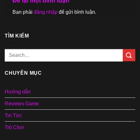
Để lại một bình luận
Bạn phải
đăng nhập
để gửi bình luận.
TÌM KIẾM
CHUYÊN MỤC
Hướng dẫn
Reviews Game
Tin Tức
Trò Chơi