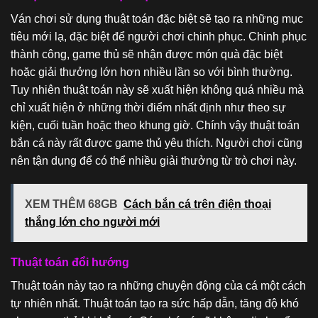
Ván chơi sử dụng thuật toán đặc biệt sẽ tạo ra những mục
tiêu mới lạ, đặc biệt để người chơi chinh phục. Chinh phục
thành công, game thủ sẽ nhận được món quà đặc biệt
hoặc giải thưởng lớn hơn nhiều lần so với bình thường.
Tuy nhiên thuật toán này sẽ xuất hiện không quá nhiều mà
chỉ xuất hiện ở những thời điểm nhất định như theo sự
kiện, cuối tuần hoặc theo khung giờ. Chính vậy thuật toán
bắn cá này rất được game thủ yêu thích. Người chơi cũng
nên tận dụng để có thể nhiều giải thưởng từ trò chơi này.
XEM THÊM 68GB
Cách bắn cá trên điện thoại
thắng lớn cho người mới
Thuật toán đổi hướng
Thuật toán này tạo ra những chuyện động của cá một cách
tự nhiên nhất. Thuật toán tạo ra sức hấp dẫn, tăng độ khó