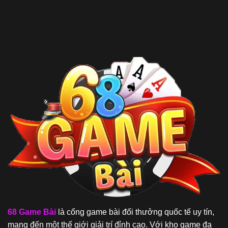
68 Game Bài
là cổng game bài đổi thưởng quốc tế uy tín,
mang đến một thế giới giải trí đỉnh cao. Với kho game đa