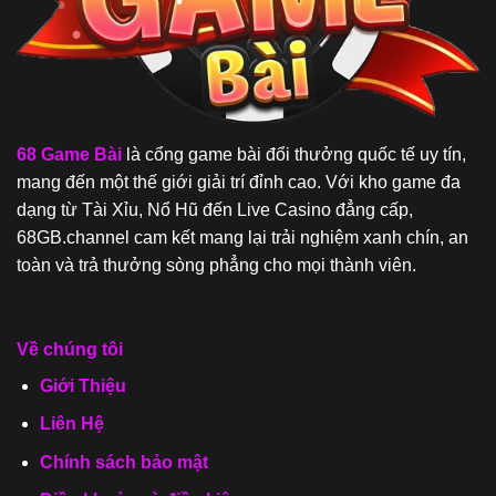
68 Game Bài
là cổng game bài đổi thưởng quốc tế uy tín,
mang đến một thế giới giải trí đỉnh cao. Với kho game đa
dạng từ Tài Xỉu, Nổ Hũ đến Live Casino đẳng cấp,
68GB.channel cam kết mang lại trải nghiệm xanh chín, an
toàn và trả thưởng sòng phẳng cho mọi thành viên.
Về chúng tôi
Giới Thiệu
Liên Hệ
Chính sách bảo mật