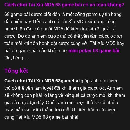
Cách chơi Tài Xỉu MD5 68 game bài có an toàn không?
68 game bài được biết đến là một cổng game uy tín hàng
đầu hiện nay. Bên cạnh đó Tài Xỉu MD5 sử dụng công
nghệ hiện đại, có chuỗi MD5 để kiểm tra lại kết quả cá
cược. Do đó anh em cược thủ có thể yên tâm cá cược an
toàn mỗi khi tiến hành đặt cược cùng với Tài Xỉu MD5 hay
bất cứ game bài nào khác như
mini poker 68 game bài
,
tấn, liêng,…
Tổng kết
Cách chơi Tài Xỉu MD5 68gamebai
giúp anh em cược
thủ có thể yên tâm tuyệt đối khi tham gia cá cược. Anh em
sẽ không còn phải lo lắng về kết quả cá cược mỗi khi tham
gia cá cược tại đây. Chúc anh em cược thủ sẽ có nhiều
may mắn và tự tin thắng lớn mỗi khi tiến hành cá cược
cùng Tài Xỉu MD5 68 game bài nhé!