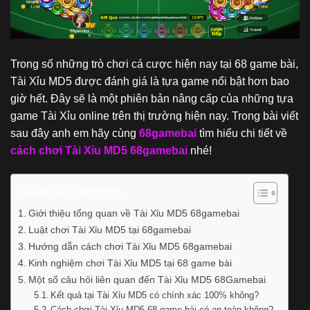
Trong số những trò chơi cá cược hiện nay tại 68 game bài,
Tài Xỉu MD5 được đánh giá là tựa game nổi bật hơn bao
giờ hết. Đây sẽ là một phiên bản nâng cấp của những tựa
game Tài Xỉu online trên thị trường hiện nay. Trong bài viết
sau đây anh em hãy cùng
68gamebai
tìm hiểu chi tiết về
cách chơi Tài Xỉu MD5 68gamebai
nhé!
Table of Contents
Giới thiệu tổng quan về Tài Xỉu MD5 68gamebai
Luật chơi Tài Xỉu MD5 tại 68gamebai
Hướng dẫn cách chơi Tài Xỉu MD5 68gamebai
Kinh nghiệm chơi Tài Xỉu MD5 tại 68 game bài
Một số câu hỏi liên quan đến Tài Xỉu MD5 68Gamebai
Kết quả tại Tài Xỉu MD5 có chính xác 100% không?
Cách chơi Tài Xỉu MD5 68 game bài có an toàn không?