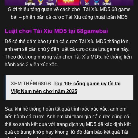
Giới thiệu tổng quan về cách chơi Tài Xỉu MD5 68 game
bài – phiên bản cá cược Tài Xỉu cùng thuật toán MD5
Luật chơi Tài Xỉu MD5 tại 68gamebai
Để có thể đảm bảo tự tin cá cược Tài Xỉu MD5 thắng lớn,
anh em sẽ cần chú ý đến luật cá cược của tựa game này.
Theo đó, trong những ván chơi Tài Xỉu MD5, hệ thống tiến
hành xóc 3 viên xúc xắc.
XEM THÊM 68GB
Top 10+ cổng game uy tín tại
Việt Nam nên chơi năm 2025
Sau khi hệ thống hoàn tất quá trình xóc xúc xắc, anh em
tiến hành cá cược. Anh em khi tham gia cá cược cũng có
thể so sánh kết quả với trang dịch vụ MD5 để xác định kết
quả có trùng khớp hay không, từ đó đảm bảo kết quả Tài