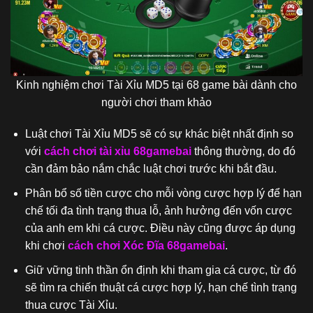
Kinh nghiệm chơi Tài Xỉu MD5 tại 68 game bài dành cho
người chơi tham khảo
Luật chơi Tài Xỉu MD5 sẽ có sự khác biệt nhất định so
với
cách chơi tài xỉu 68gamebai
thông thường, do đó
cần đảm bảo nắm chắc luật chơi trước khi bắt đầu.
Phân bổ số tiền cược cho mỗi vòng cược hợp lý để hạn
chế tối đa tình trạng thua lỗ, ảnh hưởng đến vốn cược
của anh em khi cá cược. Điều này cũng được áp dụng
khi chơi
cách chơi Xóc Đĩa 68gamebai
.
Giữ vững tinh thần ổn định khi tham gia cá cược, từ đó
sẽ tìm ra chiến thuật cá cược hợp lý, hạn chế tình trạng
thua cược Tài Xỉu.