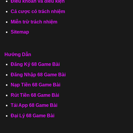
Điều khoản và điều kiện
Cá cược có trách nhiệm
Miễn trừ trách nhiệm
Sitemap
Hướng Dẫn
Đăng Ký 68 Game Bài
Đăng Nhập 68 Game Bài
Nạp Tiền 68 Game Bài
Rút Tiền 68 Game Bài
Tải App 68 Game Bài
Đại Lý 68 Game Bài