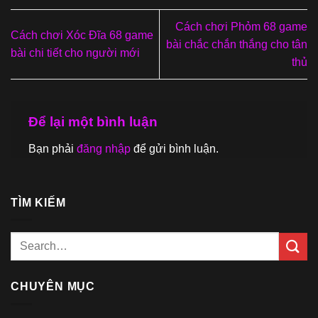
Cách chơi Phỏm 68 game
Cách chơi Xóc Đĩa 68 game
bài chắc chắn thắng cho tân
bài chi tiết cho người mới
thủ
Để lại một bình luận
Bạn phải
đăng nhập
để gửi bình luận.
TÌM KIẾM
CHUYÊN MỤC