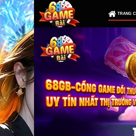
Bỏ
qua
TRANG C
nội
dung