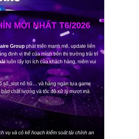
ÍN MỚI NHẤT T6/2026
aire Group
phát triển mạnh mẽ, update liên
g định vị thế của mình trên thị trường trải trí
ài
luôn lấy lợi ích của khách hàng, niểm vui
 xổ số, slot nổ hũ… và hàng ngàn tựa game
m bảo chất lượng và tốc độ xử lý mượt mà
ch vụ và có kế hoạch kiểm soát tài chính an