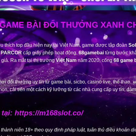
 GAME BÀI ĐỔI THƯỞNG XANH CH
 thích top đầu hiện nay tại Việt Nam, game được tập đoàn
Sol
c
PARCOR
cấp giấy phép hoạt động,
68gamebai
từng bước khẳn
 giả. Ra mắt tại thị trường
Việt Nam
năm 2020, cổng
68 game b
ơi đổi thưởng uy tín từ game bài, sicbo, casino live, thể thao,
n, cải tiến một cách kỹ lưỡng từ các nhà cung cấp uy tín, đả
 tại:
https://m168slot.co/
 thành niên 18+ theo quy định pháp luật, tuân thủ điều khoản dị